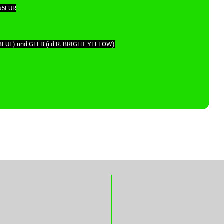
.55EUR
C BLUE) und GELB (i.d.R. BRIGHT YELLOW)