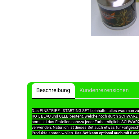
Beschreibung
Kundenrezensionen
Das PINSTRIPE - STARTING SET beinhaltet alles was man zum A
ROT, BLAU und GELB besteht, welche noch durch SCHWARZ un
somit ist das Erstellen nahezu jeder Farbe möglich. SCHWA
verwenden. Natürlich ist dieses Set auch etwas für Fortgesch
Produkte sparen wollen.
Das Set kann optional auch mit 5 