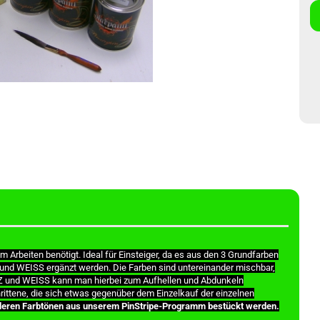
rbeiten benötigt. Ideal für Einsteiger, da es aus den 3 Grundfarben
d WEISS ergänzt werden. Die Farben sind untereinander mischbar,
RZ und WEISS kann man hierbei zum Aufhellen und Abdunkeln
rittene, die sich etwas gegenüber dem Einzelkauf der einzelnen
anderen Farbtönen aus unserem PinStripe-Programm bestückt werden.