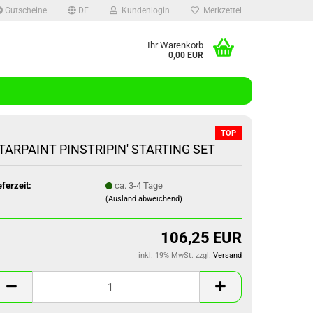
Gutscheine
DE
Kundenlogin
Merkzettel
Ihr Warenkorb
0,00 EUR
l
wort
TOP
TARPAINT PINSTRIPIN' STARTING SET
eferzeit:
ca. 3-4 Tage
(Ausland abweichend)
rstellen
rt vergessen?
106,25 EUR
inkl. 19% MwSt. zzgl.
Versand