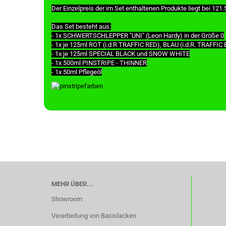
Der Einzelpreis der im Set enthaltenen Produkte liegt bei 121
Das Set besteht aus:
- 1x SCHWERTSCHLEPPER "UNI" (Leon Hardy) in der Größe 0
- 1x je 125ml ROT (i.d.R TRAFFIC RED), BLAU (i.d.R. TRAFFI
- 1x je 125ml SPECIAL BLACK und SNOW WHITE
- 1x 500ml PINSTRIPE - THINNER
- 1x 50ml Pflegeöl
MEHR ÜBER...
Showroom
Verarbeitung von Basislacken