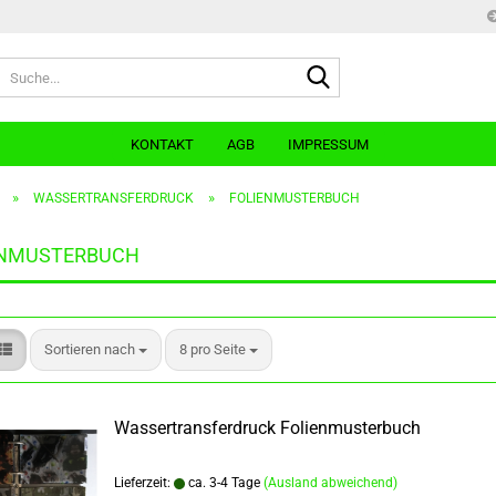
Suche...
Sprache auswählen
E-Mai
KONTAKT
AGB
IMPRESSUM
Pass
»
»
WASSERTRANSFERDRUCK
FOLIENMUSTERBUCH
ENMUSTERBUCH
Konto e
Sortieren nach
pro Seite
Sortieren nach
8 pro Seite
Passwo
Wassertransferdruck Folienmusterbuch
Lieferzeit:
ca. 3-4 Tage
(Ausland abweichend)