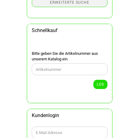
ERWEITERTE SUCHE
Schnellkauf
BITTE
Bitte geben Sie die Artikelnummer aus
GEBEN
unserem Katalog ein.
SIE
DIE
ARTIKELNUMMER
AUS
LOS
UNSEREM
KATALOG
EIN.
Kundenlogin
E-
Mail-