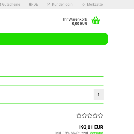
Gutscheine
DE
Kundenlogin
Merkzettel
Ihr Warenkorb
0,00 EUR
l
wort
rstellen
1
rt vergessen?
193,01 EUR
inkl. 19% MwSt. zzgl.
Versand