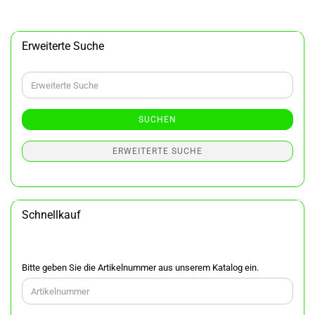
Erweiterte Suche
Erweiterte
Suche
SUCHEN
ERWEITERTE SUCHE
Schnellkauf
BITTE
Bitte geben Sie die Artikelnummer aus unserem Katalog ein.
GEBEN
SIE
DIE