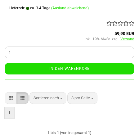
Lieferzeit:
ca. 3-4 Tage
(Ausland abweichend)
59,90 EUR
inkl. 19% MwSt. zzgl.
Versand
IN DEN WARENKORB
Sortieren nach
pro Seite
Sortieren nach
8 pro Seite
1
1
bis
1
(von insgesamt
1
)