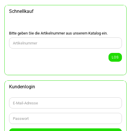
Schnellkauf
BITTE
Bitte geben Sie die Artikelnummer aus unserem Katalog ein.
GEBEN
SIE
DIE
ARTIKELNUMMER
LOS
AUS
UNSEREM
KATALOG
EIN.
Kundenlogin
E-
Mail-
Adresse
Passwort