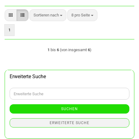
Sortieren nach
pro Seite
Sortieren nach
8 pro Seite
1
1
bis
6
(von insgesamt
6
)
Erweiterte Suche
Erweiterte
Suche
SUCHEN
ERWEITERTE SUCHE