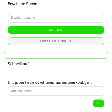
Erweiterte Suche
Erweiterte
Suche
SUCHEN
ERWEITERTE SUCHE
Schnellkauf
BITTE
Bitte geben Sie die Artikelnummer aus unserem Katalog ein.
GEBEN
SIE
DIE
ARTIKELNUMMER
LOS
AUS
UNSEREM