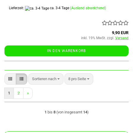
Lieferzeit:
ca. 3-4 Tage
(Ausland abweichend)
9,90 EUR
inkl. 19% MwSt. zzgl.
Versand
IN DEN WARENKORB
Sortieren nach
pro Seite
Sortieren nach
8 pro Seite
1
2
»
1
bis
8
(von insgesamt
14
)