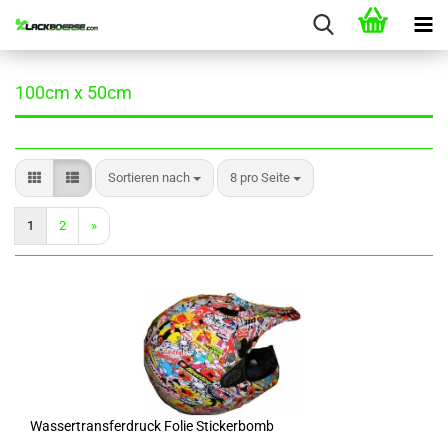
100cm x 50cm
Sortieren nach
pro Seite
Sortieren nach
8 pro Seite
1
2
»
Wassertransferdruck Folie Stickerbomb