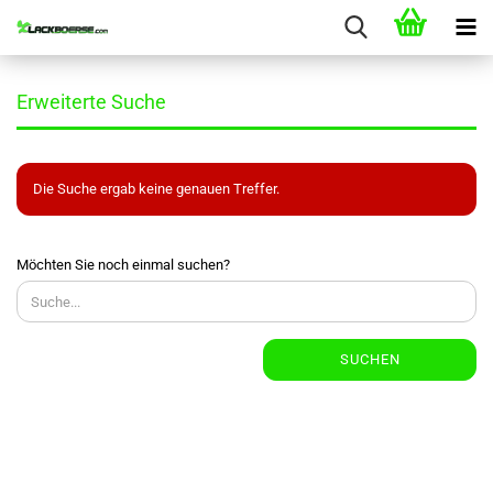
Erweiterte Suche
Die Suche ergab keine genauen Treffer.
MÖCHTEN
Möchten Sie noch einmal suchen?
SIE
NOCH
EINMAL
SUCHEN?
SUCHEN