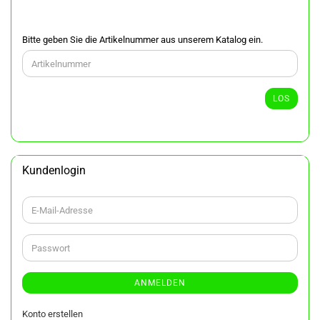
BITTE
Bitte geben Sie die Artikelnummer aus unserem Katalog ein.
GEBEN
SIE
DIE
ARTIKELNUMMER
LOS
AUS
UNSEREM
KATALOG
EIN.
Kundenlogin
E-
Mail-
Adresse
Passwort
ANMELDEN
Konto erstellen